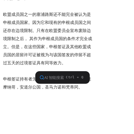
欧
盟成员国之一的塞浦路斯还不能完全被认为是
申根成员国家。因为它和现有的申根成员国之间
还存在边境限制。只有在欧盟委员会宣布废除边
境限制之后，
其作为申根成员国的条件才完全成
立。但是，在这些国家，申根签证及其他欧盟成
员国的居留许可证被视为与该国签发的停留不超
过五天的过境签证具有同等效力。
申根签证持有者无需办理任何手续，可直接入境
摩纳哥，安道尔公国，圣马力诺和梵蒂冈。
（签证具体要求, 以各国使领馆公布为准。）
版权所有 ©2016 中国国际贸易促进委员会化工行业分会