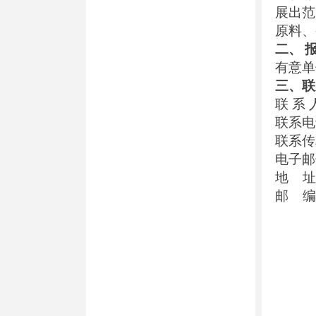
展出范
原料、
二、
有意单
三、联
联
系
联系电
联系传
电子邮
地
址
邮
编