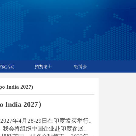
简体中文
English
贸促活动
招贤纳士
链博会
ndia 2027)
o
India
2027
）
于
2027
年
4
月
28-29
日在印度孟买举行。
，我会将组织中国企业赴印度参展。