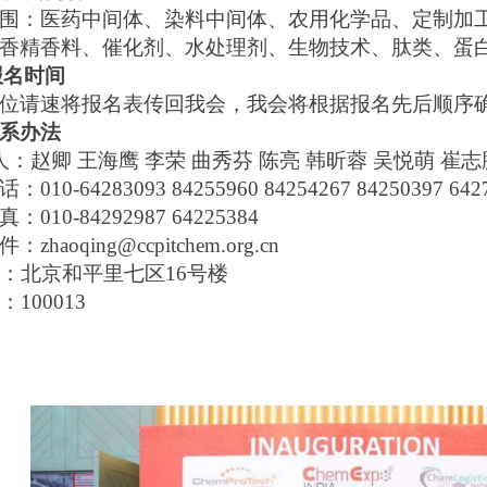
围：医药中间体、染料中间体、农用化学品、定制加
香精香料、催化剂、水处理剂、生物技术、肽类、蛋
报名时间
位请速将报名表传回我会，我会将根据报名先后顺序
系办法
人：赵卿
王海鹰
李荣
曲秀芬
陈亮
韩昕蓉
吴悦萌
崔志
话：
010-64283093 84255960 84254267 84250397 642
真：
010-84292987 64225384
件：
zhaoqing@ccpitchem.org.cn
：北京和平里七区
16号楼
：
100013