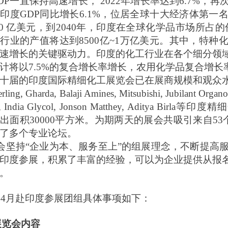
DP
一直保持高速增长，
2
022
年增长率达到
6
.7%
，再
，印度
GDP
同比增长
6.1%
，位居全球十大经济体第一
80
亿美元，到
2040
年，印度在全球化学品市场所占的
品行业的产值将达到
8500
亿
~1
万亿美元。其中，特种
速增长的关键驱动力。印度的化工行业在各个细分领
计将以
7.5%
的复合增长率增长，农用化学品复合增长
十届的印度国际精细化工展览会已在展商规模和观众
erling, Gharda, Balaji Amines, Mitsubishi, Jubilant Organo
,
India Glycol
,
Jonson Matthey
,
Aditya Birla
等印度精细
展出面积
3
0000
平方米。为期两天的展会共吸引
来自
53
了多个专业论坛。
坚持“企业为本、服务至上”的组展理念，不断提高
印度参展，积累了丰富的经验，可以为企业提供从报
。
年
4
月赴印度参展
团组具体事项如下：
展览会内容