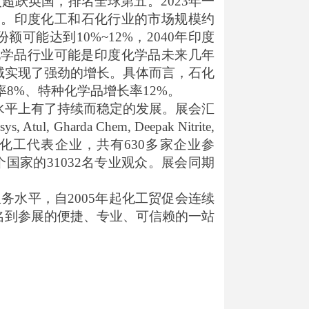
次超跃英国，排名全球第五。
2
023
年一
名。印度化工和石化行业的市场规模约
份额可能达到
10%~12%
，
2040
年印度
化学品行业可能是印度化学品未来几年
域实现了强劲的增长。具体而言，石化
率
8%
、特种化学品增长率
12%
。
水平上有了持续而稳定的发展。展会汇
sys, Atul,
Gharda Chem
, Deepak Nitrite,
化工代表企业，共有
630
多家企业参
个国家的
31032
名专业观众
。展会同期
服务水平，自
2005
年起化工贸促会连续
名到参展的便捷、专业、可信赖的一站