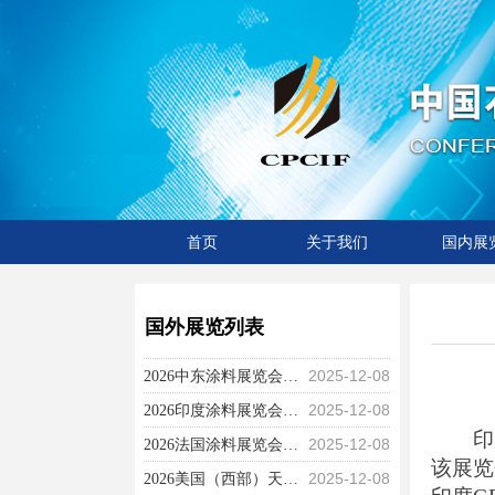
首页
关于我们
国内展
国外展览列表
2026-06-04
2026-01-20
2025-12-09
2025-12-08
2025-06-12
2025-04-27
2025-02-28
2025-01-07
2025-03-11
2025-03-11
2026年度展览计划
2026土耳其国际化工展(Turkchem Eurasia)
2026欧洲国际新材料周展览会 (Silicone Expo Europe)
越南胡志明国际涂料展览会 （ Coating Exhibition Vietnam）
2026中亚涂料展览会（CACS）
2026年美国国际天然、健康和创新原料展览会（东部）（2026 SupplySide Connect New Jersey）
第七届中国（非洲）农用化学品展览会
2026韩国化妆品原料展览会 ( In-Cosmetics Korea)
2025世界制药原料韩国展——CPHI Korea 2025
2025美洲制药原料展览会—— CPHI Americas 2025
2025-12-08
2026中东涂料展览会（MECS）

2025-12-08
2026印度涂料展览会（Paintindia）

2025-12-08
2026法国涂料展览会（eurocoat）
印度
该展览
2025-12-08
2026美国（西部）天然产品博览会 (Natural Products Expo West )

组织机构