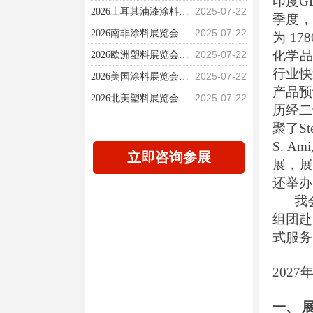
印度
G
2025-07-22
2026土耳其油漆涂料博览会 （PaintIstanbul 2026）
季度
2025-07-22
2026南非涂料展览会（CFA）
为
17
2025-07-22
2026欧洲塑料展览会 （AMI Compounding &Recycling Expo）
化学
2025-07-22
2026美国涂料展览会（ACS 2026）
行业快
2025-07-22
产品预
2026北美塑料展览会 （Plastics World Expos North America）
历经二
2025-07-16
2027欧洲精细化工展览会（Chemspec Europe 2027）
聚了
St
S. Ami
立即咨询参展

展，
还举办
我会
组团赴
式服务
2027
一、