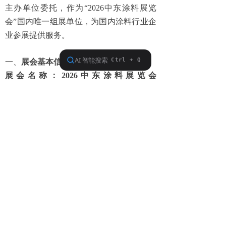
主办单位委托，作为“
2026
中东涂料展览
会”国内唯一组展单位，为国内涂料行业企
业参展提供服务。
一、
展会基本信息：
展会名称：
2026
中东涂料展览会
（
MECS
）
展会时间：
2026
年
4
月
14-16
日
展会地点：阿联酋
-
迪拜
二、展出内容
：
涂料及其各种原材料、染料、颜料、胶粘
剂、油墨、助剂、填料、聚合物、树脂、
溶剂、石蜡、测试仪器、涂料及涂装设备
等。
三、报名截止日期：
2026
年
2
月
10
日