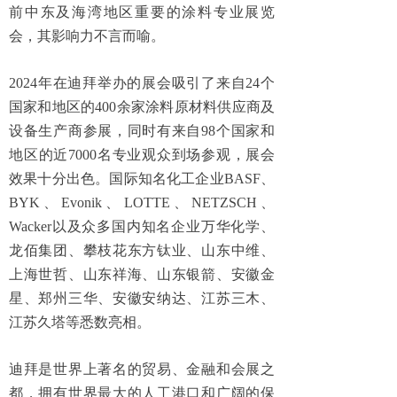
前中东及海湾地区重要的涂料专业展览
会，其影响力不言而喻。
2024
年在迪拜举办的展会吸引了来自
24
个
国家和地区的
400
余家涂料原材料供应商及
设备生产商参展，同时有来自
98
个国家和
地区的近
7000
名专业观众到场参观，展会
效果十分出色。
国际知名化工企业
BASF
、
BYK
、
Evonik
、
LOTTE
、
NETZSCH
、
Wacker
以及众多国内知名企业万华化学、
龙佰集团、攀枝花东方钛业、山东中维、
上海世哲、山东祥海、山东银箭、安徽金
星、郑州三华、安徽安纳达、江苏三木、
江苏久塔等悉数亮相。
迪拜是世界上著名的贸易、金融和会展之
都，拥有世界最大的人工港口和广阔的保