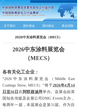
关于我们
国外展会
国内展会
展会回顾
2026中东涂料展览会（MECS）
2026
中东涂料展览会
（
MECS
）
各有关化工企业：
“
2026
中东涂料展览会（
Middle East
Coatings Show, MECS
）
”
将于
2026
年
4
月
14
日至
16
日
在
阿联酋迪拜
举办。该展会由英
国知名传媒及会展公司
DMG Events
主办，
每两年一
届
，本届展会是第
31
届。作为目